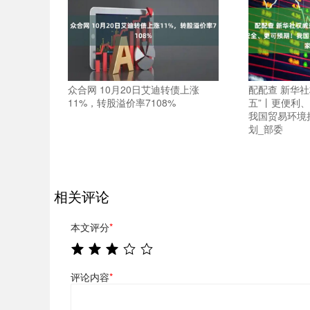
众合网 10月20日艾迪转债上涨
配配查 新华社
11%，转股溢价率7108%
五”丨更便利
我国贸易环境
划_部委
相关评论
本文评分
*
评论内容
*