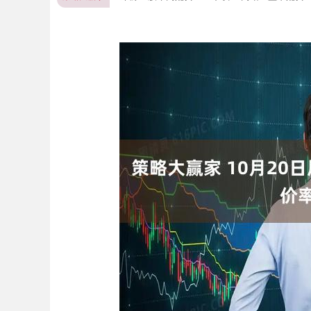
深证成指
14110.12
.92
0.57%
-34.08
-0