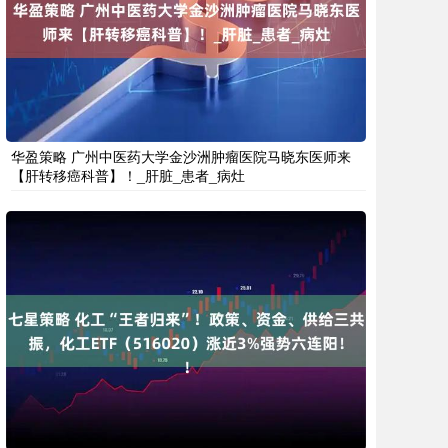
华盈策略 广州中医药大学金沙洲肿瘤医院马晓东医师来
【肝转移癌科普】！_肝脏_患者_病灶