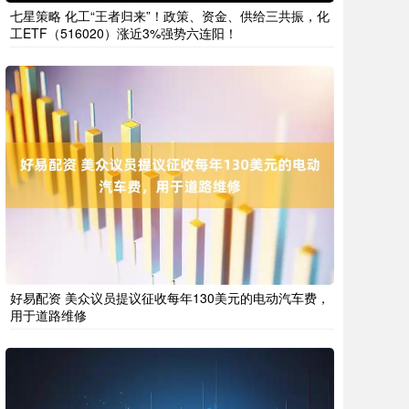
七星策略 化工“王者归来”！政策、资金、供给三共振，化
工ETF（516020）涨近3%强势六连阳！
好易配资 美众议员提议征收每年130美元的电动汽车费，
用于道路维修