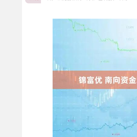
深证成指
14311.01
.68
1.02%
200.89
1