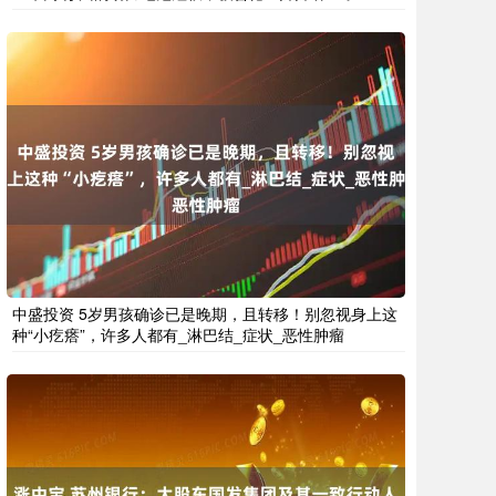
中盛投资 5岁男孩确诊已是晚期，且转移！别忽视身上这
种“小疙瘩”，许多人都有_淋巴结_症状_恶性肿瘤