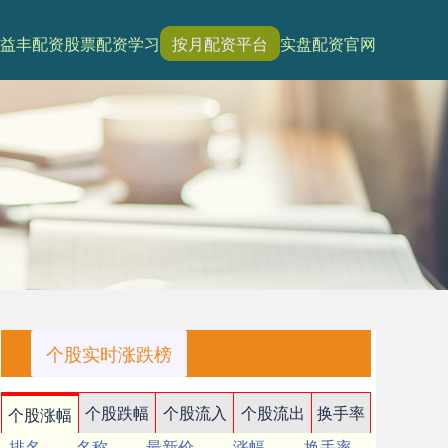
益丰配资
股票配资学习
按月配资平台
实盘配资官网
个股实时涨跌榜
个股跌幅
个股流入
个股流出
换手率
个股涨幅
排名
名称
最新价
涨幅
换手率