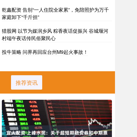
乾鑫配资 告别“一人住院全家累”，免陪照护为万千
家庭卸下“千斤担”
猎股网 以节为媒润乡风 粽香夜话促振兴 谷城堰河
村端午夜话传民俗聚民心
投牛策略 问界再回应台州M9起火事故！
推荐资讯