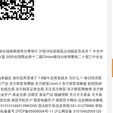
经贸会谈在瑞典斯德哥尔摩举行 沪指冲击前期高点动能是否充沛？ 中共中
 2025全国两会第十二届Choice最佳分析师聚焦二十届三中全会
点越来越近 操作反而变难了？A股午后突发跳水 为什么？ 每日经济新
方财富产品 东方财富免费版 东方财富Level-2 东方财富策略版 妙想投研
财富在线交易 东方财富证券交易 关注东方财富 东方财富网微博 东方财
基金开户 基金交易 活期宝 基金产品 稳健理财 关注天天基金 天天基
期货交易 期货手机开户 期货电脑开户 期货官方网站 信息网络传播视
1046312860336 违法和不良信息举报:021-61278686 举报
7 网站备案号:沪ICP备05006054号-11 沪公网安备 31010402000120