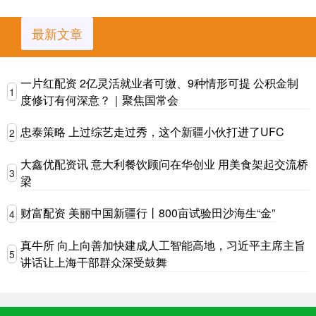
最新文章
一片红配资 2亿灵活就业者可缴、9种情形可提 公积金制
1
度修订有何深意？｜聚焦国常会
忠泰策略 上过综艺走过秀，这个新疆小伙打进了UFC
2
大鑫优配资讯 意大利餐饮顾问在华创业 用美食架起交流桥
3
梁
财富配资 美丽中国新疆行丨800亩试验田沙海生“金”
4
真牛所 向上向善加快建成人工智能高地，习近平主席主旨
5
讲话让上海干部群众深受鼓舞