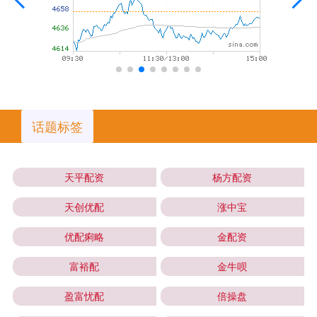
话题标签
天平配资
杨方配资
天创优配
涨中宝
优配痢略
金配资
富裕配
金牛呗
盈富忧配
倍操盘