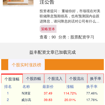
注公告
投资者提问： 董秘你好，市场现在对美
联储降息预期很高，也有预测国内会跟
进降息，请问降息的话对公司有什么影
响？ 董秘回答(沙河股份SZ000014)： 尊
策略资本
敬的投资....
查看：
90
分类：
股票配资学习
益丰配资文章已加载完成
个股实时涨跌榜
个股跌幅
个股流入
个股流出
换手率
个股涨幅
排名
名称
最新价
涨幅
换手率
1
N津富
37.49
114.72%
77.46%
2
威尔高
39.83
20.01%
17.76%