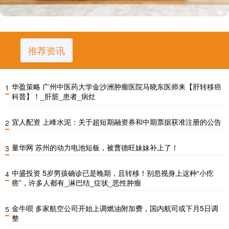
推荐资讯
华盈策略 广州中医药大学金沙洲肿瘤医院马晓东医师来【肝转移癌
1
科普】！_肝脏_患者_病灶
宜人配资 上峰水泥：关于超短期融资券和中期票据获准注册的公告
2
量华网 苏州的动力电池短板，被曹德旺妹妹补上了！
3
中盛投资 5岁男孩确诊已是晚期，且转移！别忽视身上这种“小疙
4
瘩”，许多人都有_淋巴结_症状_恶性肿瘤
金牛呗 多家航空公司开始上调燃油附加费，国内航司或下月5日调
5
整