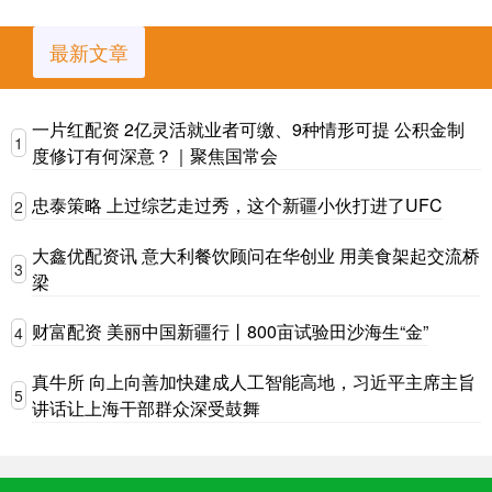
最新文章
一片红配资 2亿灵活就业者可缴、9种情形可提 公积金制
1
度修订有何深意？｜聚焦国常会
忠泰策略 上过综艺走过秀，这个新疆小伙打进了UFC
2
大鑫优配资讯 意大利餐饮顾问在华创业 用美食架起交流桥
3
梁
财富配资 美丽中国新疆行丨800亩试验田沙海生“金”
4
真牛所 向上向善加快建成人工智能高地，习近平主席主旨
5
讲话让上海干部群众深受鼓舞