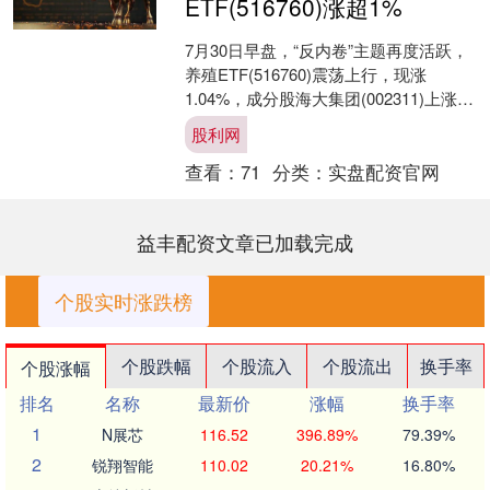
ETF(516760)涨超1%
7月30日早盘，“反内卷”主题再度活跃，
养殖ETF(516760)震荡上行，现涨
1.04%，成分股海大集团(002311)上涨
2.88%，晓鸣股份(300967....
股利网
查看：
71
分类：
实盘配资官网
益丰配资文章已加载完成
个股实时涨跌榜
个股跌幅
个股流入
个股流出
换手率
个股涨幅
排名
名称
最新价
涨幅
换手率
1
N展芯
116.52
396.89%
79.39%
2
锐翔智能
110.02
20.21%
16.80%