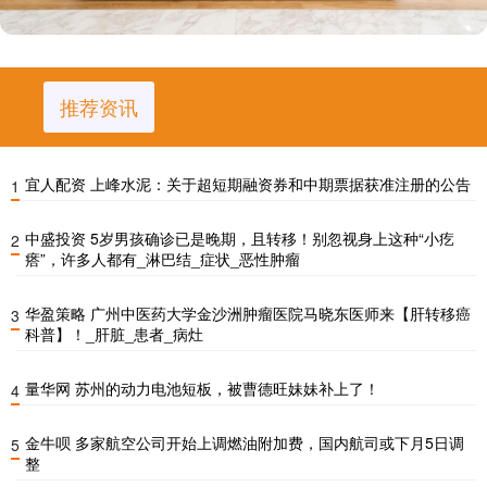
推荐资讯
宜人配资 上峰水泥：关于超短期融资券和中期票据获准注册的公告
1
中盛投资 5岁男孩确诊已是晚期，且转移！别忽视身上这种“小疙
2
瘩”，许多人都有_淋巴结_症状_恶性肿瘤
华盈策略 广州中医药大学金沙洲肿瘤医院马晓东医师来【肝转移癌
3
科普】！_肝脏_患者_病灶
量华网 苏州的动力电池短板，被曹德旺妹妹补上了！
4
金牛呗 多家航空公司开始上调燃油附加费，国内航司或下月5日调
5
整