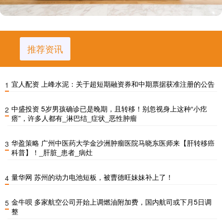
推荐资讯
宜人配资 上峰水泥：关于超短期融资券和中期票据获准注册的公告
1
中盛投资 5岁男孩确诊已是晚期，且转移！别忽视身上这种“小疙
2
瘩”，许多人都有_淋巴结_症状_恶性肿瘤
华盈策略 广州中医药大学金沙洲肿瘤医院马晓东医师来【肝转移癌
3
科普】！_肝脏_患者_病灶
量华网 苏州的动力电池短板，被曹德旺妹妹补上了！
4
金牛呗 多家航空公司开始上调燃油附加费，国内航司或下月5日调
5
整