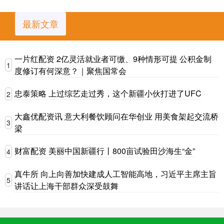
最新文章
一片红配资 2亿灵活就业者可缴、9种情形可提 公积金制
1
度修订有何深意？｜聚焦国常会
忠泰策略 上过综艺走过秀，这个新疆小伙打进了UFC
2
大鑫优配资讯 意大利餐饮顾问在华创业 用美食架起交流桥
3
梁
财富配资 美丽中国新疆行丨800亩试验田沙海生“金”
4
真牛所 向上向善加快建成人工智能高地，习近平主席主旨
5
讲话让上海干部群众深受鼓舞