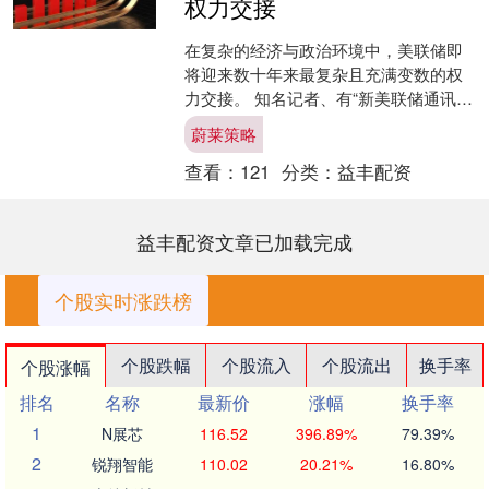
权力交接
在复杂的经济与政治环境中，美联储即
将迎来数十年来最复杂且充满变数的权
力交接。 知名记者、有“新美联储通讯
社”之称的Nick Timiraos最新撰文指出，
蔚莱策略
特朗普....
查看：
121
分类：
益丰配资
益丰配资文章已加载完成
个股实时涨跌榜
个股跌幅
个股流入
个股流出
换手率
个股涨幅
排名
名称
最新价
涨幅
换手率
1
N展芯
116.52
396.89%
79.39%
2
锐翔智能
110.02
20.21%
16.80%