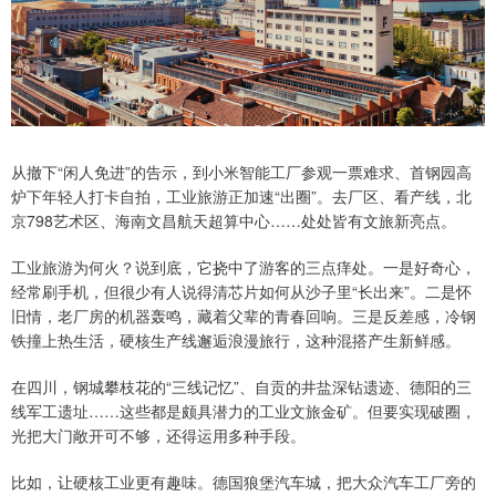
从撤下“闲人免进”的告示，到小米智能工厂参观一票难求、首钢园高
炉下年轻人打卡自拍，工业旅游正加速“出圈”。去厂区、看产线，北
京798艺术区、海南文昌航天超算中心……处处皆有文旅新亮点。
工业旅游为何火？说到底，它挠中了游客的三点痒处。一是好奇心，
经常刷手机，但很少有人说得清芯片如何从沙子里“长出来”。二是怀
旧情，老厂房的机器轰鸣，藏着父辈的青春回响。三是反差感，冷钢
铁撞上热生活，硬核生产线邂逅浪漫旅行，这种混搭产生新鲜感。
在四川，钢城攀枝花的“三线记忆”、自贡的井盐深钻遗迹、德阳的三
线军工遗址……这些都是颇具潜力的工业文旅金矿。但要实现破圈，
光把大门敞开可不够，还得运用多种手段。
比如，让硬核工业更有趣味。德国狼堡汽车城，把大众汽车工厂旁的