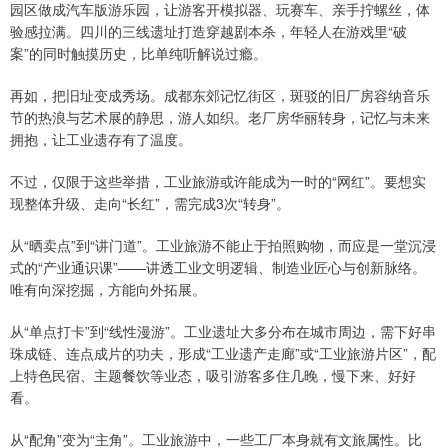
园区做成汽车版游乐园，让游客开模拟器、玩赛车、亲手拧螺丝，体
验感拉满。四川的三线遗址打造穿越剧本杀，年轻人在游戏里“破
案”的同时触摸历史，比单纯听解说过瘾。
再如，把旧址变成秀场。成都东郊记忆街区，斑驳的旧厂房容纳音乐
节的热浪与艺术展的静思，游人如织。老厂房华丽转身，记忆与未来
拥抱，让工业遗存有了温度。
不过，仅限于这些举措，工业旅游或许能成为一时的“网红”。要想实
现整体升级、走向“长红”，需完成3次“转身”。
从“晒卖点”到“讲门道”。工业旅游不能止于拍照购物，而应是一堂沉浸
式的“产业通识课”——讲透工业文明逻辑、制造业匠心与创新脉络。
唯有向深挖掘，方能向外拓展。
从“单点打卡”到“线性漫游”。工业遗址大多分布在城市周边，需下好串
珠成链、连点成片的功夫，形成“工业遗产走廊”或“工业旅游片区”，配
上特色民宿、主题餐饮等业态，吸引游客多住几晚，慢下来、好好
看。
从“配角”变为“主角”。工业旅游中，一些工厂本身就有文旅属性。比