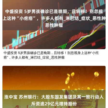
中盛投资 5岁男孩确诊已是晚期，且转移！别忽视身上这种“小疙
瘩”，许多人都有_淋巴结_症状_恶性肿瘤