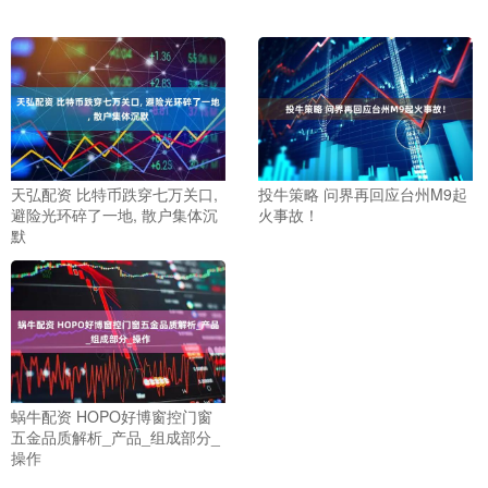
天弘配资 比特币跌穿七万关口,
投牛策略 问界再回应台州M9起
避险光环碎了一地, 散户集体沉
火事故！
默
蜗牛配资 HOPO好博窗控门窗
五金品质解析_产品_组成部分_
操作