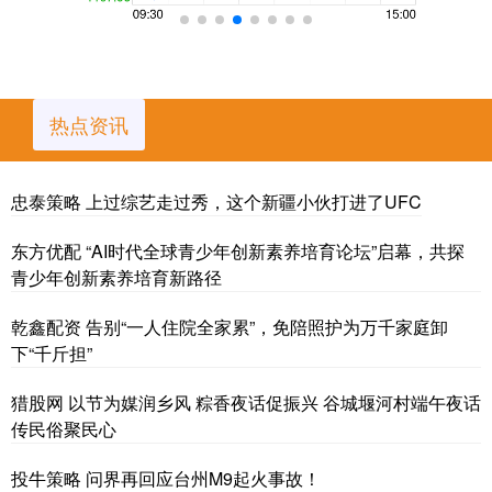
热点资讯
忠泰策略 上过综艺走过秀，这个新疆小伙打进了UFC
东方优配 “AI时代全球青少年创新素养培育论坛”启幕，共探
青少年创新素养培育新路径
乾鑫配资 告别“一人住院全家累”，免陪照护为万千家庭卸
下“千斤担”
猎股网 以节为媒润乡风 粽香夜话促振兴 谷城堰河村端午夜话
传民俗聚民心
投牛策略 问界再回应台州M9起火事故！